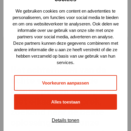
We gebruiken cookies om content en advertenties te
personaliseren, om functies voor social media te bieden
en om ons websiteverkeer te analyseren. Ook delen we
informatie over uw gebruik van onze site met onze
partners voor social media, adverteren en analyse.
Deze partners kunnen deze gegevens combineren met
andere informatie die u aan ze heeft verstrekt of die ze
hebben verzameld op basis van uw gebruik van hun
services.
Het achterhalen van de
echte wensen van de
Voorkeuren aanpassen
klant, open en transparant
met elkaar in gesprek,
Alles toestaan
zoekend naar de beste
oplossing, dat is onze
Details tonen