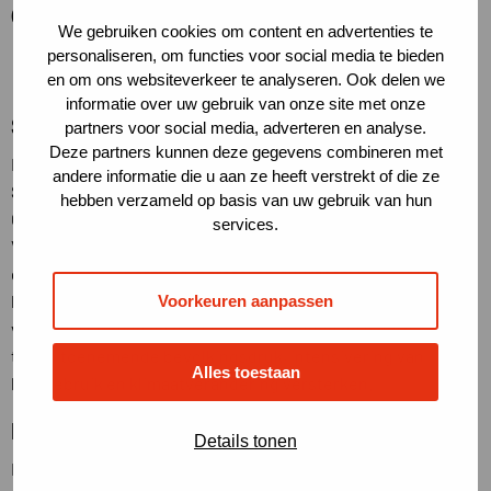
gezamenlijk succes wordt.”
We gebruiken cookies om content en advertenties te
personaliseren, om functies voor social media te bieden
en om ons websiteverkeer te analyseren. Ook delen we
informatie over uw gebruik van onze site met onze
SDG 15 – Leven op het land
partners voor social media, adverteren en analyse.
Deze partners kunnen deze gegevens combineren met
Met dit contract maken we écht impact en dragen we bij aan
andere informatie die u aan ze heeft verstrekt of die ze
SDG 15. SDG 15 is één van de 17 Sustainable Development
hebben verzameld op basis van uw gebruik van hun
Goals (duurzame doelen) die zijn opgesteld door de
services.
Verenigde Naties. SDG 15 richt zich op Leven op het land en
gaat over bescherming, herstel en duurzaam beheer van het
leven op het land in al zijn vormen. Bescherming en herstel
Voorkeuren aanpassen
van ecosystemen en biodiversiteit kunnen de weerbaarheid
tegen toenemende bevolkingsdruk, intensivering van
Alles toestaan
landgebruik en klimaatverandering versterken.
Duurzaam spoorbermbeheer
Details tonen
De ambitie van ProRail is om in 2030 alle bermen duurzaam te