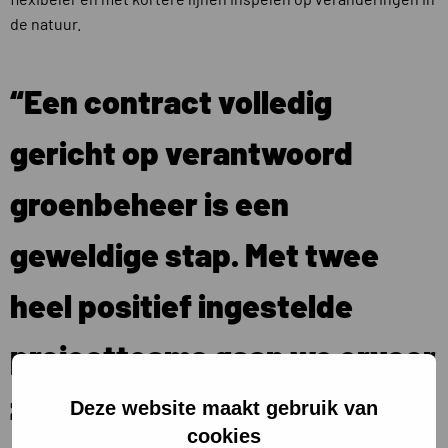
de natuur.
“Een contract volledig
gericht op verantwoord
groenbeheer is een
geweldige stap. Met twee
heel positief ingestelde
projectteams gaan we ervoor
zorgen dat het een
Deze website maakt gebruik van
cookies