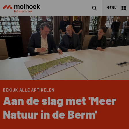
Zoeken
MENU
BEKIJK ALLE ARTIKELEN
Aan de slag met 'Meer
Natuur in de Berm'