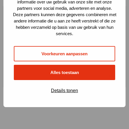
informatie over uw gebruik van onze site met onze
partners voor social media, adverteren en analyse.
Deze partners kunnen deze gegevens combineren met
andere informatie die u aan ze heeft verstrekt of die ze
hebben verzameld op basis van uw gebruik van hun
services.
Samen bouwen we aan
een succesvolle toekomst
Voorkeuren aanpassen
René van Kekem, directeur Molhoek Infratechniek
Alles toestaan
Details tonen