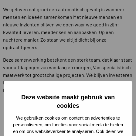
We geloven dat groei een automatisch gevolg is wanneer
mensen en ideeën samenkomen Met nieuwe mensen en
nieuwe inzichten blijven we doen waar we goed in zijn:
kwaliteit leveren, meedenken en aanpakken. Op een
nuchtere manier. Zo staan we altijd dicht bij onze
opdrachtgevers.
Deze samenwerking betekent een sterk team, dat klaar staat
voor uitdagingen van vandaag en morgen. Van specialistisch
maatwerk tot grootschalige projecten. We blijven investeren
in innovatie en kwaliteit en hechten veel waarde aan
langdurige relaties met onze klanten en vakmedia.
Deze website maakt gebruik van
cookies
We gebruiken cookies om content en advertenties te
personaliseren, om functies voor social media te bieden
en om ons websiteverkeer te analyseren. Ook delen we