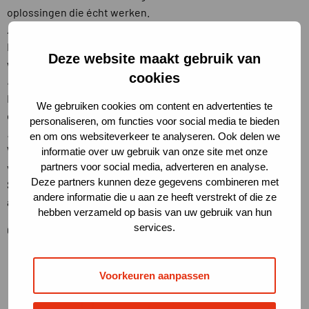
oplossingen die écht werken.
Afspraak is afspraak
Betrouwbaarheid is voor ons vanzelfsprekend. We zeggen
Deze website maakt gebruik van
wat we doen en doen wat we zeggen.
cookies
Sterk projectmanagement
Doordacht organiseren, strak plannen en helder
We gebruiken cookies om content en advertenties te
communiceren: zo leveren we kwaliteit.
personaliseren, om functies voor social media te bieden
Positieve samenwerking
en om ons websiteverkeer te analyseren. Ook delen we
We geloven in een open houding, korte lijnen en elkaar
informatie over uw gebruik van onze site met onze
partners voor social media, adverteren en analyse.
verder helpen. Dat maakt samenwerken effectief én prettig.
Deze partners kunnen deze gegevens combineren met
Samen met onze klanten, partners en collega’s bouwen we
andere informatie die u aan ze heeft verstrekt of die ze
aan veilige, slimme en duurzame infrastructuur.
hebben verzameld op basis van uw gebruik van hun
services.
Op ons kun je bouwen – nu en in de toekomst.
Voorkeuren aanpassen