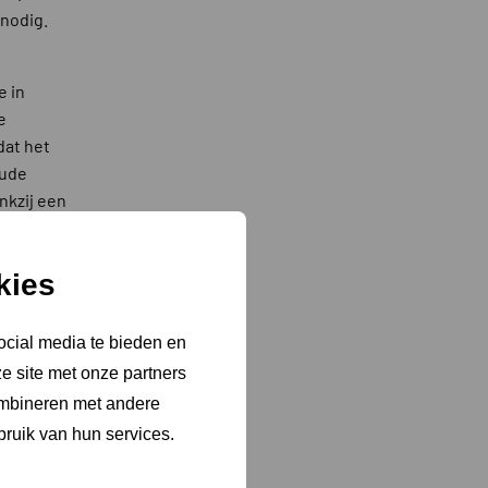
nodig.
e in
e
dat het
oude
nkzij een
rond.
kies
is was
iding
ocial media te bieden en
arom
e site met onze partners
oed
ombineren met andere
zijn van
bruik van hun services.
alsnog
gere