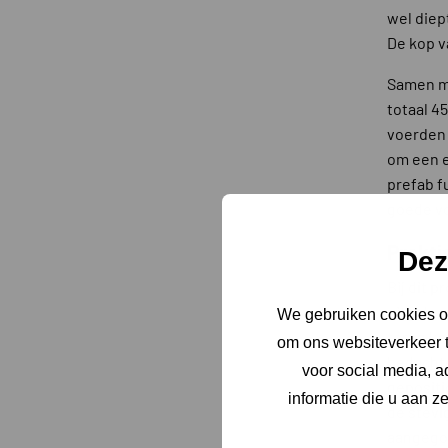
wel diep
De kop v
Samen me
totaal 4
voerden 
om een e
prefab f
goede vo
Prakti
Dez
Bij dit 
uitgehar
We gebruiken cookies om
terug ko
om ons websiteverkeer t
bedachte
voor social media, 
gepositi
informatie die u aan z
de stevi
aangegote