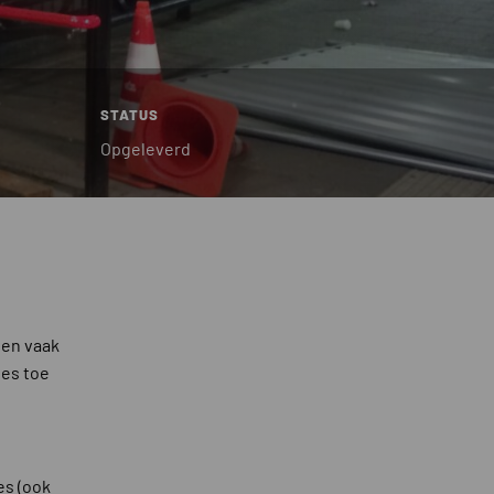
STATUS
Opgeleverd
den vaak
ies toe
es (ook