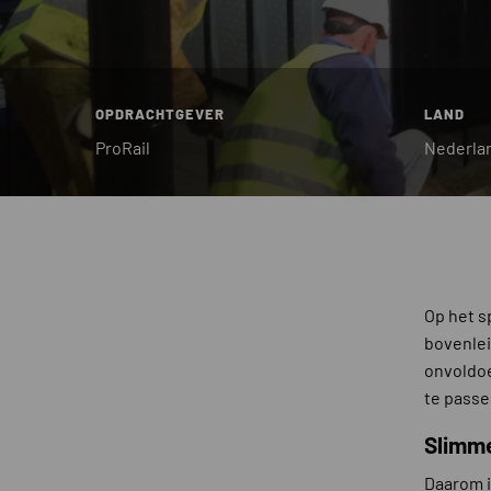
OPDRACHTGEVER
LAND
ProRail
Nederla
Op het s
bovenlei
onvoldoe
te passe
Slimme
Daarom i