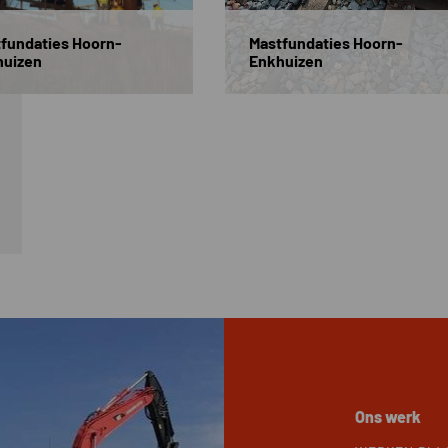
fundaties Hoorn-
Mastfundaties Hoorn-
huizen
Enkhuizen
W
Ons werk