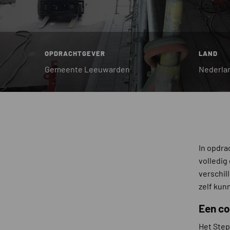
OPDRACHTGEVER
LAND
Gemeente Leeuwarden
Nederla
In opdr
volledig
verschil
zelf kun
Een co
Het Step