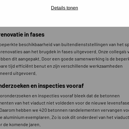
e materieel en kennis in huis, waardoor we dit veilig en efficië
n, terwijl het verkeer op de brug gewoon doorging. Met gemidd
Details tonen
greactie per steunpunt en een dek met 15 liggers was daar flink 
terieel voor nodig.
enovatie in fases
beperkte beschikbaarheid van buitendienststellingen van het sp
renovaties aan het brugdek in fases uitgevoerd. Onze collega’s 
bben dit aangepakt. Door een goede samenwerking is de beper
are tijd efficiënt benut en zijn verschillende werkzaamheden
neerd uitgevoerd.
derzoeken en inspecties vooraf
ooronderzoeken en inspecties vooraf bleek dat de betonnen
enten van het viaduct niet voldeden voor de nieuwe levensfase
. Daarom hebben we 420 betonnen randelementen vervangen vo
 aluminium exemplaren. Zo is ook dit onderdeel van het viaduc
or de komende jaren.