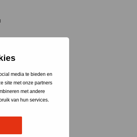
l
 wegen
kies
ingen
 Voor de
ocial media te bieden en
voor het
e site met onze partners
ombineren met andere
bruik van hun services.
er
l
ie van de
 al het