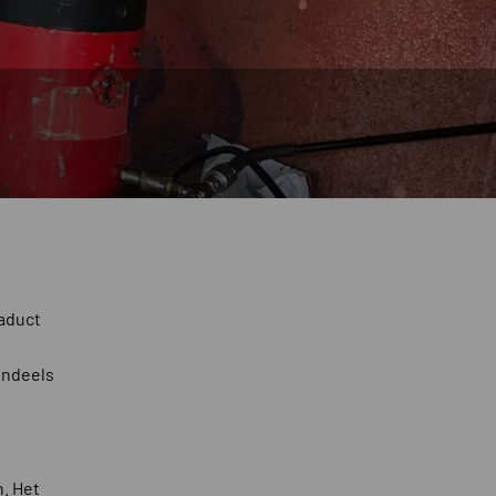
aduct
endeels
. Het