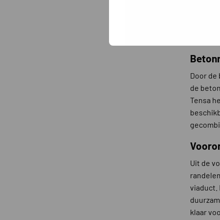
benodigd
uitvoere
ton ople
vijzelma
Betonr
Door de 
de beton
Tensa he
beschikb
gecombi
Vooron
Uit de v
randelem
viaduct
duurzame
klaar vo