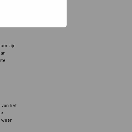
nt konden
eld 3000
wat
oor zijn
van
kte
 van het
or
t weer