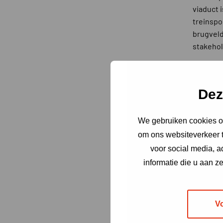
viaduct 
treinspo
brugveld
stakehol
Alles 
Omdat w
Dez
als spoo
regelen.
We gebruiken cookies om
opdracht
werk op 
om ons websiteverkeer t
voor social media, 
Renova
informatie die u aan z
De renov
steunpun
vernieuw
V
opleggin