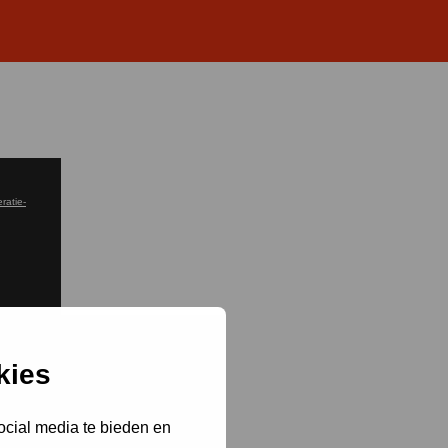
ratie-
kies
ocial media te bieden en