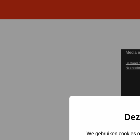
Videospe
Media e
Bestand d
Noorderb
Dez
We gebruiken cookies om