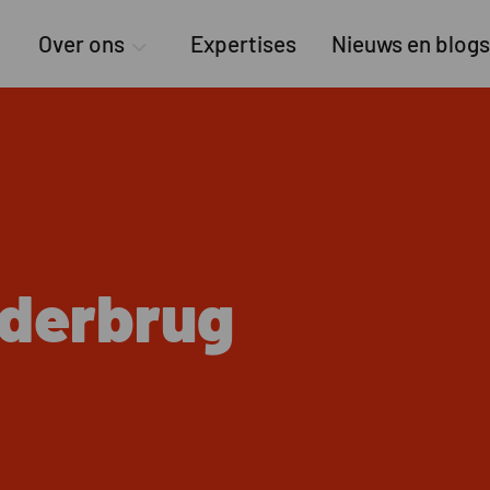
Over ons
Expertises
Nieuws en blogs
rderbrug