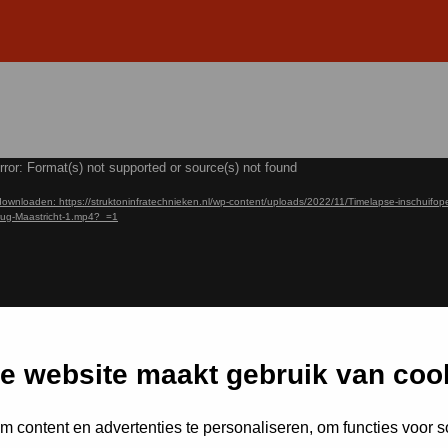
ler
rror: Format(s) not supported or source(s) not found
ownloaden: https://struktoninfratechnieken.nl/wp-content/uploads/2022/11/Timelapse-inschuifope
rug-Maastricht-1.mp4?_=1
e website maakt gebruik van coo
 content en advertenties te personaliseren, om functies voor s